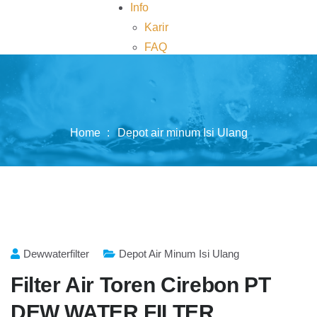
Info
Karir
FAQ
Kontak
Home
Depot air minum Isi Ulang
Dewwaterfilter
Depot Air Minum Isi Ulang
Filter Air Toren Cirebon PT
DEW WATER FILTER