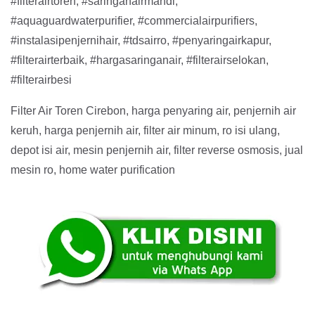
#filterairtoren, #saringanairmandi,
#aquaguardwaterpurifier, #commercialairpurifiers,
#instalasipenjernihair, #tdsairro, #penyaringairkapur,
#filterairterbaik, #hargasaringanair, #filterairselokan,
#filterairbesi
Filter Air Toren Cirebon, harga penyaring air, penjernih air
keruh, harga penjernih air, filter air minum, ro isi ulang,
depot isi air, mesin penjernih air, filter reverse osmosis, jual
mesin ro, home water purification