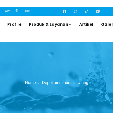
dewwaterfilter.com
Profile
Produk & Layanan
Artikel
Galer
Home
Depot air minum Isi Ulang