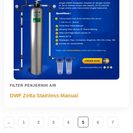
FILTER PENJERNIH AIR
DWF Zetta Stainless Manual
←
1
2
3
4
5
6
7